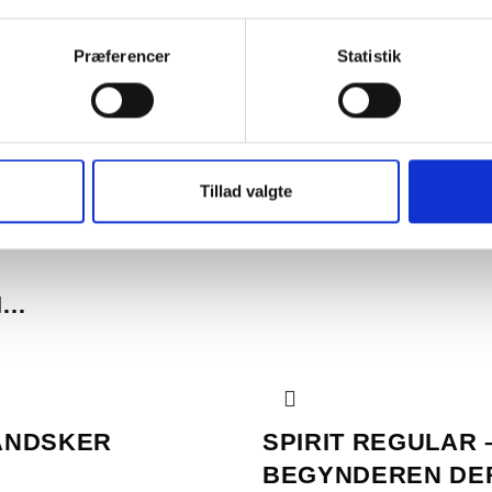
Præferencer
Statistik
ten er meget let vævningen og har elastik i bukserne. Dragten 
Tillad valgte
I…
ANDSKER
SPIRIT REGULAR –
BEGYNDEREN DE