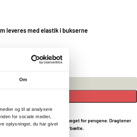
cm leveres med elastik i bukserne
Om
TILFØJ TIL KURV
 medier og til at analysere
nden for sociale medier,
rre. En dragt hvor du får virkelig meget for pengene. Dragtener
e oplysninger, du har givet
en leveres med et hvidt begynderbælte.