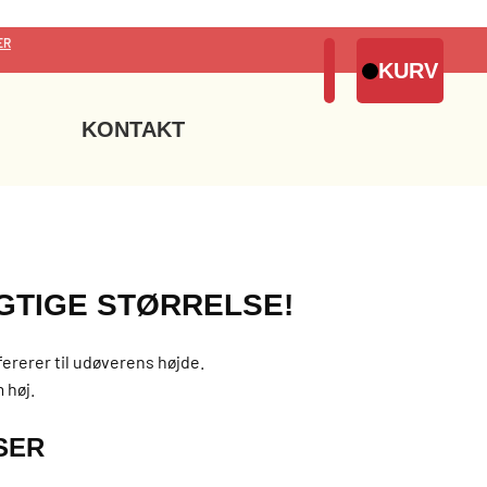
ER
KONTAKT
IGTIGE STØRRELSE!
fererer til udøverens højde.
 høj.
SER