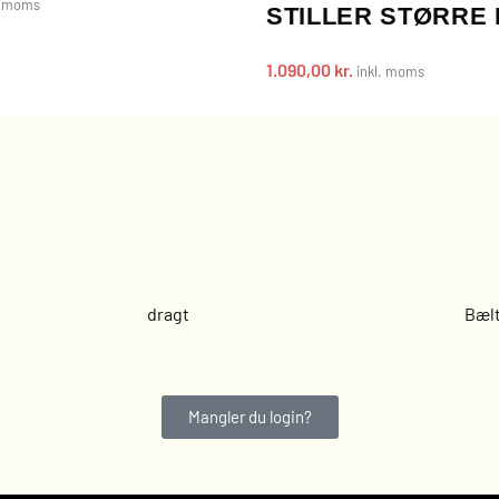
. moms
STILLER STØRRE
1.090,00
kr.
inkl. moms
dragt
Bæl
Mangler du login?