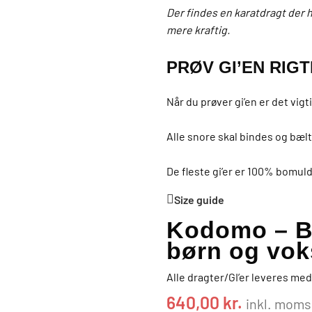
Der findes en karatdragt der h
mere kraftig.
PRØV GI’EN RIGT
Når du prøver gi’en er det vigti
Alle snore skal bindes og bælt
De fleste gi’er er 100% bomul
Size guide
Kodomo – Be
børn og vo
Alle dragter/GI’er leveres m
640,00
kr.
inkl. moms