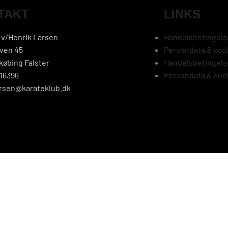
TAKT
LINKS
v/Henrik Larsen
Handelsbetingels
ven 45
Persondata & cook
købing Falster
Handelsbetingels
16396
Persondata & cook
larsen@karateklub.dk