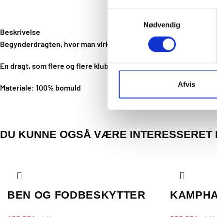
Samtykkevalg
Nødvendig
Beskrivelse
Begynderdragten, hvor man virkelig får meget for pengene. Drag
En dragt, som flere og flere klubber og karatelærere anbefaler.
Afvis
Materiale: 100% bomuld
DU KUNNE OGSÅ VÆRE INTERESSERET 
BEN OG FODBESKYTTER
KAMPH