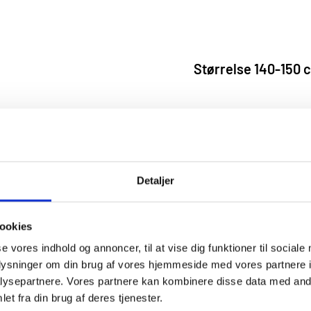
Størrelse 140-150 
STØRRELSE/HØJDE
Detaljer
-
+
ookies
se vores indhold og annoncer, til at vise dig funktioner til sociale
oplysninger om din brug af vores hjemmeside med vores partnere i
Begynderdragt, til de lidt stø
ysepartnere. Vores partnere kan kombinere disse data med andr
meget let i vævningen. Dragt
et fra din brug af deres tjenester.