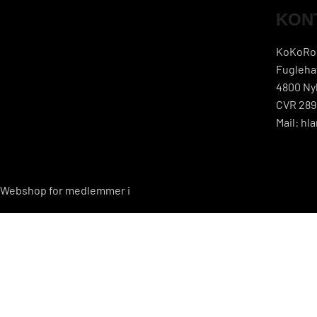
KON
KoKoRo 
Fugleha
4800 Ny
CVR 289
Mail: h
Webshop for medlemmer i