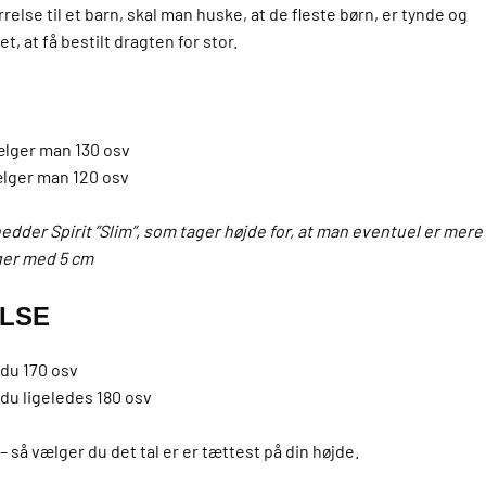
relse til et barn, skal man huske, at de fleste børn, er tynde og
et, at få bestilt dragten for stor.
vælger man 130 osv
vælger man 120 osv
edder Spirit ”Slim”, som tager højde for, at man eventuel er mere
nger med 5 cm
LSE
 du 170 osv
 du ligeledes 180 osv
– så vælger du det tal er er tættest på din højde.