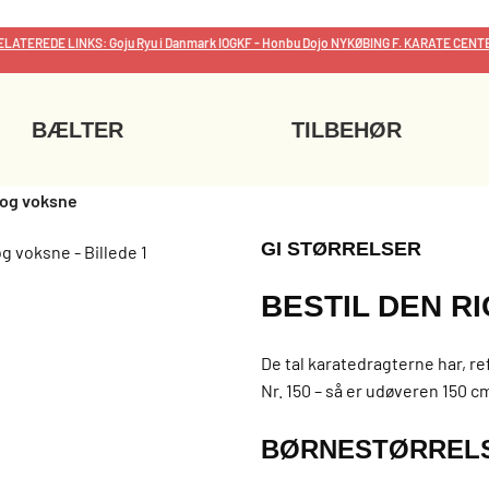
ELATEREDE LINKS: Goju Ryu i Danmark
IOGKF
- Honbu Dojo
NYKØBING F. KARATE CENT
BÆLTER
TILBEHØR
 og voksne
GI STØRRELSER
BESTIL DEN R
De tal karatedragterne har, re
Nr. 150 – så er udøveren 150 cm
BØRNESTØRREL