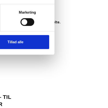
Marketing
leveres med et hvidt begynderbælte.
Tillad alle
 TIL
R